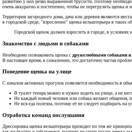
развитию у них резко выраженной трусости. Поэтому необходим
очень аккуратно и постепенно, чтобы не перегрузить щенка и н
Территория загородного дома, дача или деревня являются мес
в городской среде, "взросление" щенка вельштерьера в таких 
Городской щенок должен взрослеть в городе, в условия
Знакомство с людьми и собаками
Необходимо познакомить щенка с
дружелюбными собаками и
В настоящее время, к сожалению, это достаточно частая пробл
Поведение щенка на улице
С началом активных прогулок появляется необходимость в объ
В туалет теперь можно и нужно ходить на улице, а не нес
Не каждый новый человек или собака желают общения, п
Не вся еда полезна, поэтому её не следует подбирать на 
Отработка команд послушания
Дрессировка щенка вельштерьера проходит по тем же принципам
так же быстро и забываются, поэтому не стоит ругать щенка з