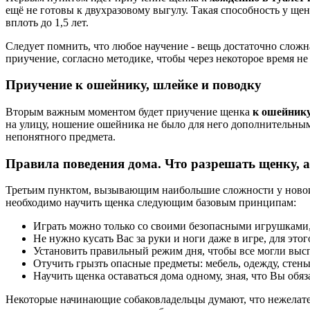
ещё не готовы к двухразовому выгулу. Такая способность у щен
вплоть до 1,5 лет.
Следует помнить, что любое научение - вещь достаточно сложна
приучение, согласно методике, чтобы через некоторое время не
Приучение к ошейнику, шлейке и поводку
Вторым важным моментом будет приучение щенка
к ошейнику
на улицу, ношение ошейника не было для него дополнительным 
непонятного предмета.
Правила поведения дома. Что разрешать щенку, а
Третьим пунктом, вызывающим наибольшие сложности у новоисп
необходимо научить щенка следующим базовым принципам:
Играть можно только со своими безопасными игрушками
Не нужно кусать Вас за руки и ноги даже в игре, для это
Установить правильный режим дня, чтобы все могли высп
Отучить грызть опасные предметы: мебель, одежду, стены
Научить щенка оставаться дома одному, зная, что Вы обяз
Некоторые начинающие собаковладельцы думают, что нежелатель