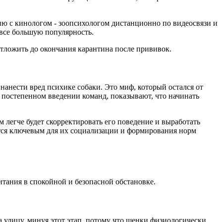
цию с кинологом - зоопсихологом дистанционно по видеосвязи и
все большую популярность.
отложить до окончания карантина после прививок.
нанести вред психике собаки. Это миф, который остался от
постепенном введении команд, показывают, что начинать
м легче будет скорректировать его поведение и выработать
ется ключевым для их социализации и формирования норм
итания в спокойной и безопасной обстановке.
на улицу, минуя этот этап, потому что щенки физиологически