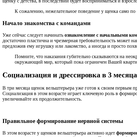
щенку с детства, в последствии будет восприниматься и взрос
К сожалению, нежелательное поведение у щенка само по с
Начало знакомства с командами
Уже сейчас следует начинать
ознакомление с начальными ко
достаточно пластична и чрезмерная требовательность может нап
предложив ему игрушку или лакомство, а иногда и просто похв
Помните, что наказания губительно сказываются на неок
окружающий мир, который пока ограничен Вашей кварти
Социализация и дрессировка в 3 месяца
В три месяца щенок вельштерьера уже готов к своим первым пр
Социализация в этом возрасте играет ключевую роль в формир
увеличивайте их продолжительность.
Правильное формирование нервной системы
В этом возрасте у щенков вельштерьера активно идет
формиров