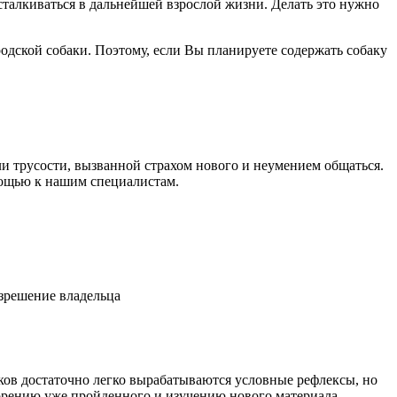
сталкиваться в дальнейшей взрослой жизни. Делать это нужно
одской собаки. Поэтому, если Вы планируете содержать собаку
ли трусости, вызванной страхом нового и неумением общаться.
омощью к нашим специалистам.
зрешение владельца
нков достаточно легко вырабатываются условные рефлексы, но
торению уже пройденного и изучению нового материала.