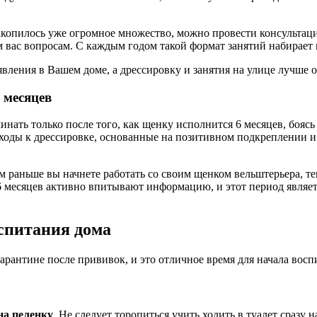
 накопилось уже огромное множество, можно провести консульта
вас вопросам. С каждым годом такой формат занятий набирает 
вления в Вашем доме, а дрессировку и занятия на улице лучше 
 месяцев
ать только после того, как щенку исполнится 6 месяцев, боясь 
ходы к дрессировке, основанные на позитивном подкреплении и 
м раньше вы начнете работать со своим щенком вельштерьера, те
 6 месяцев активно впитывают информацию, и этот период явля
спитания дома
арантине после прививок, и это отличное время для начала восп
на пеленку
. Не следует торопиться учить ходить в туалет сразу 