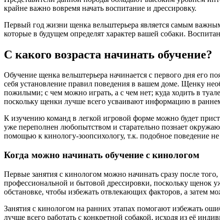
крайне важно вовремя начать воспитание и дрессировку.
Первый год жизни щенка вельштерьера является самым важным
которые в будущем определят характер вашей собаки. Воспитан
С какого возраста начинать обучение?
Обучение щенка вельштерьера начинается с первого дня его поя
себя установление правил поведения в вашем доме. Щенку необ
пожилыми; с чем можно играть, а с чем нет; куда ходить в ту
поскольку щенки лучше всего усваивают информацию в раннем
К изучению команд в легкой игровой форме можно будет прист
уже переполнен любопытством и старательно познает окружающи
помощью к кинологу-зоопсихологу, т.к. подобное поведение н
Когда можно начинать обучение с кинологом
Первые занятия с кинологом можно начинать сразу после того,
профессиональной и бытовой дрессировки, поскольку щенок уж
обстановке, чтобы избежать отвлекающих факторов, а затем мо
Занятия с кинологом на ранних этапах помогают избежать оши
лучше всего работать с конкретной собакой, исходя из её ин