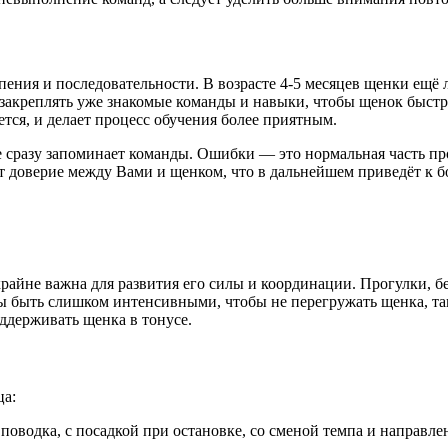
пения и последовательности. В возрасте 4-5 месяцев щенки ещё 
 закреплять уже знакомые команды и навыки, чтобы щенок быст
тся, и делает процесс обучения более приятным.
 сразу запоминает команды. Ошибки — это нормальная часть про
т доверие между Вами и щенком, что в дальнейшем приведёт к
крайне важна для развития его силы и координации. Прогулки, 
 быть слишком интенсивными, чтобы не перегружать щенка, так 
оддерживать щенка в тонусе.
ца:
 поводка, с посадкой при остановке, со сменой темпа и направл