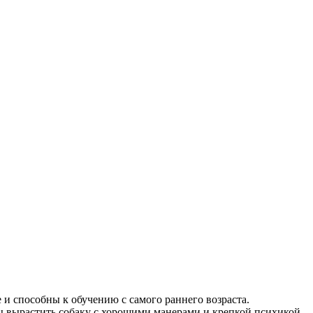
 и способны к обучению с самого раннего возраста.
ы вырастить собаку с хорошими манерами и крепкой психикой,