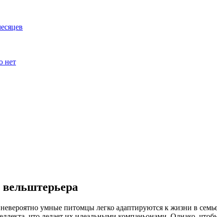
месяцев
о нет
и вельштерьера
 невероятно умные питомцы легко адаптируются к жизни в семье
ллекта, что делает их идеальными компаньонами. Однако, чтоб