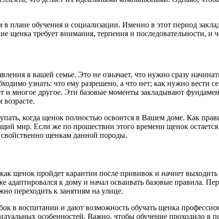
 в плане обучения и социализации. Именно в этот период закл
ие щенка требует внимания, терпения и последовательности, и че
вления в вашей семье. Это не означает, что нужно сразу начинат
ходимо узнать: что ему разрешено, а что нет; как нужно вести 
алет и многое другое. Эти базовые моменты закладывают фундамен
 возрасте.
упать, когда щенок полностью освоится в Вашем доме. Как прав
й мир. Если же по прошествии этого времени щенок остается бо
е свойственно щенкам данной породы.
 как щенок пройдет карантин после прививок и начнет выходить
е адаптировался к дому и начал осваивать базовые правила. П
жно переходить к занятиям на улице.
бок в воспитании и дают возможность обучать щенка профессион
дивидуальных особенностей. Важно, чтобы обучение проходило в