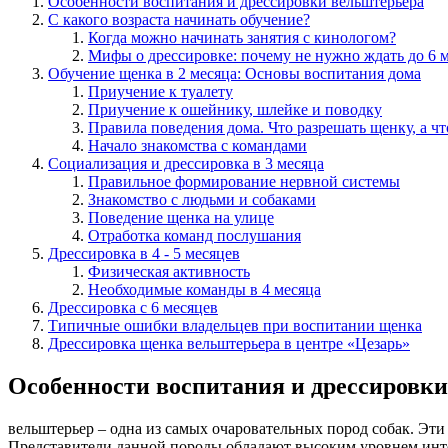
Особенности воспитания и дрессировки вельштерьера
С какого возраста начинать обучение?
Когда можно начинать занятия с кинологом?
Мифы о дрессировке: почему не нужно ждать до 6 
Обучение щенка в 2 месяца: Основы воспитания дома
Приучение к туалету
Приучение к ошейнику, шлейке и поводку
Правила поведения дома. Что разрешать щенку, а чт
Начало знакомства с командами
Социализация и дрессировка в 3 месяца
Правильное формирование нервной системы
Знакомство с людьми и собаками
Поведение щенка на улице
Отработка команд послушания
Дрессировка в 4 - 5 месяцев
Физическая активность
Необходимые команды в 4 месяца
Дрессировка с 6 месяцев
Типичные ошибки владельцев при воспитании щенка
Дрессировка щенка вельштерьера в центре «Цезарь»
Особенности воспитания и дрессировк
вельштерьер
– одна из самых очаровательных пород собак. Эти
Представители данной породы обладают высоким уровнем инте