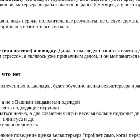
ков вельштерьера вырабатывается не ранее 6 месяцев, а у некот
я и, видя первые положительные результаты, не следует думать,
 пришлось начинать все сначала.
 (или шлейке) и поводку
. Да-да, этим следует заняться именно
стрессом, а являлось уже привычным делом, и он мог заняться 
 что нет
еченных владельцев, будет обучение щенка вельштерьера прави
, а не с Вашими вещами или одеждой
го есть подходящие игрушки
аться ночью, а для совметных игр и веселья больше подходит д
, плинтуса и др.
ательно вернетесь
ное поведение щенка вельштерьера "пройдет само, когда перера