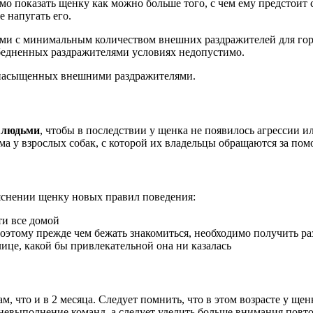
о показать щенку как можно больше того, с чем ему предстоит 
е напугать его.
тами с минимальным количеством внешних раздражителей для гор
обедненных раздражителями условиях недопустимо.
х насыщенных внешними раздражителями.
 людьми
, чтобы в последствии у щенка не появилось агрессии и
ема у взрослых собак, с которой их владельцы обращаются за п
яснении щенку новых правил поведения:
ти все домой
оэтому прежде чем бежать знакомиться, необходимо получить ра
улице, какой бы привлекательной она ни казалась
, что и в 2 месяца. Следует помнить, что в этом возрасте у ще
а невыполнение команд, а следует уделить больше внимания пов