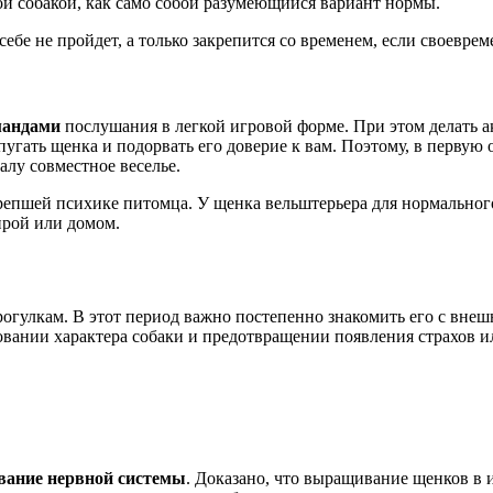
лой собакой, как само собой разумеющийся вариант нормы.
ебе не пройдет, а только закрепится со временем, если своеврем
мандами
послушания в легкой игровой форме. При этом делать а
угать щенка и подорвать его доверие к вам. Поэтому, в первую 
алу совместное веселье.
репшей психике питомца. У щенка вельштерьера для нормальног
рой или домом.
огулкам. В этот период важно постепенно знакомить его с внеш
овании характера собаки и предотвращении появления страхов и
ание нервной системы
. Доказано, что выращивание щенков в 