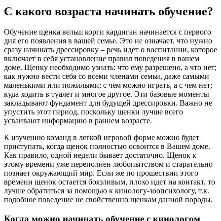
С какого возраста начинать обучение?
Обучение щенка вельш корги кардиган начинается с первого
дня его появления в вашей семье. Это не означает, что нужно
сразу начинать дрессировку – речь идет о воспитании, которое
включает в себя установление правил поведения в вашем
доме. Щенку необходимо узнать: что ему разрешено, а что нет;
как нужно вести себя со всеми членами семьи, даже самыми
маленькими или пожилыми; с чем можно играть, а с чем нет;
куда ходить в туалет и многое другое. Эти базовые моменты
закладывают фундамент для будущей дрессировки. Важно не
упустить этот период, поскольку щенки лучше всего
усваивают информацию в раннем возрасте.
К изучению команд в легкой игровой форме можно будет
приступать, когда щенок полностью освоится в Вашем доме.
Как правило, одной недели бывает достаточно. Щенок к
этому времени уже переполнен любопытством и старательно
познает окружающий мир. Если же по прошествии этого
времени щенок остается боязливым, плохо идет на контакт, то
лучше обратиться за помощью к кинологу-зоопсихологу, т.к.
подобное поведение не свойственно щенкам данной породы.
Когда можно начинать обучение с кинологом