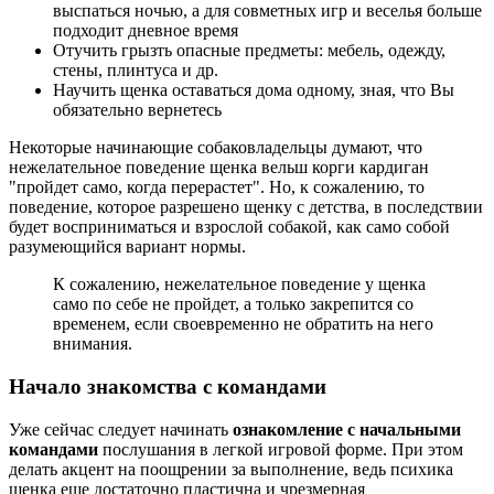
выспаться ночью, а для совметных игр и веселья больше
подходит дневное время
Отучить грызть опасные предметы: мебель, одежду,
стены, плинтуса и др.
Научить щенка оставаться дома одному, зная, что Вы
обязательно вернетесь
Некоторые начинающие собаковладельцы думают, что
нежелательное поведение щенка вельш корги кардиган
"пройдет само, когда перерастет". Но, к сожалению, то
поведение, которое разрешено щенку с детства, в последствии
будет восприниматься и взрослой собакой, как само собой
разумеющийся вариант нормы.
К сожалению, нежелательное поведение у щенка
само по себе не пройдет, а только закрепится со
временем, если своевременно не обратить на него
внимания.
Начало знакомства с командами
Уже сейчас следует начинать
ознакомление с начальными
командами
послушания в легкой игровой форме. При этом
делать акцент на поощрении за выполнение, ведь психика
щенка еще достаточно пластична и чрезмерная