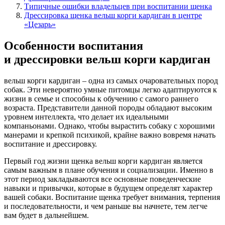
Типичные ошибки владельцев при воспитании щенка
Дрессировка щенка вельш корги кардиган в центре
«Цезарь»
Особенности воспитания
и дрессировки вельш корги кардиган
вельш корги кардиган
– одна из самых очаровательных пород
собак. Эти невероятно умные питомцы легко адаптируются к
жизни в семье и способны к обучению с самого раннего
возраста. Представители данной породы обладают высоким
уровнем интеллекта, что делает их идеальными
компаньонами. Однако, чтобы вырастить собаку с хорошими
манерами и крепкой психикой, крайне важно вовремя начать
воспитание и дрессировку.
Первый год жизни щенка вельш корги кардиган является
самым важным в плане обучения и социализации. Именно в
этот период закладываются все основные поведенческие
навыки и привычки, которые в будущем определят характер
вашей собаки. Воспитание щенка требует внимания, терпения
и последовательности, и чем раньше вы начнете, тем легче
вам будет в дальнейшем.