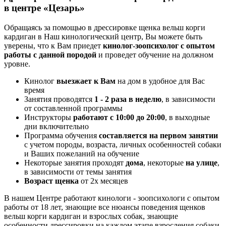
в центре «Цезарь»
Обращаясь за помощью в дрессировке щенка вельш корги
кардиган в Наш кинологический центр, Вы можете быть
уверены, что к Вам приедет
кинолог-зоопсихолог с опытом
работы с данной породой
и проведет обучение на должном
уровне.
Кинолог
выезжает к Вам
на дом в удобное для Вас
время
Занятия проводятся
1 - 2 раза в неделю
, в зависимости
от составленной программы
Инструкторы
работают с 10:00 до 20:00
, в выходные
дни включительно
Программа обучения
составляется на первом занятии
с учетом породы, возраста, личных особенностей собаки
и Ваших пожеланий на обучение
Некоторые занятия проходят
дома
, некоторые
на улице
,
в зависимости от темы занятия
Возраст щенка
от 2х месяцев
В нашем Центре работают кинологи - зоопсихологи с опытом
работы от 18 лет, знающие все нюансы поведения щенков
вельш корги кардиган и взрослых собак, знающие
особенности дрессировки на каждом этапе взросления собаки.