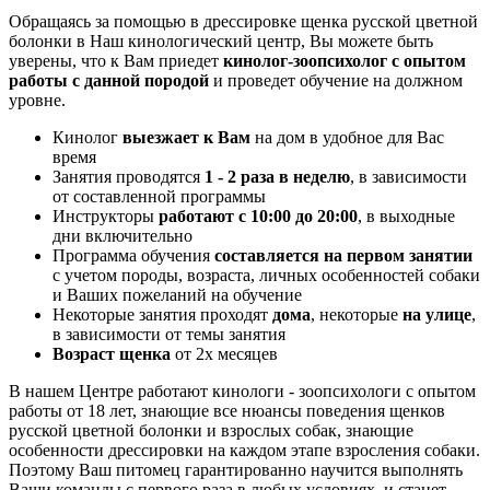
Обращаясь за помощью в дрессировке щенка русской цветной
болонки в Наш кинологический центр, Вы можете быть
уверены, что к Вам приедет
кинолог-зоопсихолог с опытом
работы с данной породой
и проведет обучение на должном
уровне.
Кинолог
выезжает к Вам
на дом в удобное для Вас
время
Занятия проводятся
1 - 2 раза в неделю
, в зависимости
от составленной программы
Инструкторы
работают с 10:00 до 20:00
, в выходные
дни включительно
Программа обучения
составляется на первом занятии
с учетом породы, возраста, личных особенностей собаки
и Ваших пожеланий на обучение
Некоторые занятия проходят
дома
, некоторые
на улице
,
в зависимости от темы занятия
Возраст щенка
от 2х месяцев
В нашем Центре работают кинологи - зоопсихологи с опытом
работы от 18 лет, знающие все нюансы поведения щенков
русской цветной болонки и взрослых собак, знающие
особенности дрессировки на каждом этапе взросления собаки.
Поэтому Ваш питомец гарантированно научится выполнять
Ваши команды с первого раза в любых условиях, и станет