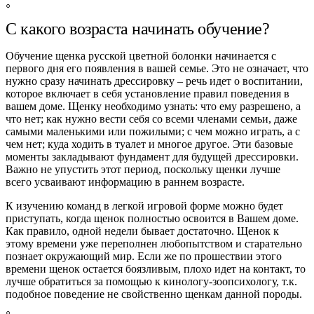
С какого возраста начинать обучение?
Обучение щенка русской цветной болонки начинается с
первого дня его появления в вашей семье. Это не означает, что
нужно сразу начинать дрессировку – речь идет о воспитании,
которое включает в себя установление правил поведения в
вашем доме. Щенку необходимо узнать: что ему разрешено, а
что нет; как нужно вести себя со всеми членами семьи, даже
самыми маленькими или пожилыми; с чем можно играть, а с
чем нет; куда ходить в туалет и многое другое. Эти базовые
моменты закладывают фундамент для будущей дрессировки.
Важно не упустить этот период, поскольку щенки лучше
всего усваивают информацию в раннем возрасте.
К изучению команд в легкой игровой форме можно будет
приступать, когда щенок полностью освоится в Вашем доме.
Как правило, одной недели бывает достаточно. Щенок к
этому времени уже переполнен любопытством и старательно
познает окружающий мир. Если же по прошествии этого
времени щенок остается боязливым, плохо идет на контакт, то
лучше обратиться за помощью к кинологу-зоопсихологу, т.к.
подобное поведение не свойственно щенкам данной породы.