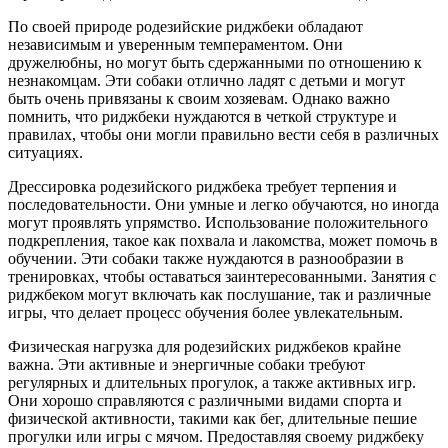
По своей природе родезийские риджбеки обладают
независимым и уверенным темпераментом. Они
дружелюбны, но могут быть сдержанными по отношению к
незнакомцам. Эти собаки отлично ладят с детьми и могут
быть очень привязаны к своим хозяевам. Однако важно
помнить, что риджбеки нуждаются в четкой структуре и
правилах, чтобы они могли правильно вести себя в различных
ситуациях.
Дрессировка родезийского риджбека требует терпения и
последовательности. Они умные и легко обучаются, но иногда
могут проявлять упрямство. Использование положительного
подкрепления, такое как похвала и лакомства, может помочь в
обучении. Эти собаки также нуждаются в разнообразии в
тренировках, чтобы оставаться заинтересованными. Занятия с
риджбеком могут включать как послушание, так и различные
игры, что делает процесс обучения более увлекательным.
Физическая нагрузка для родезийских риджбеков крайне
важна. Эти активные и энергичные собаки требуют
регулярных и длительных прогулок, а также активных игр.
Они хорошо справляются с различными видами спорта и
физической активности, такими как бег, длительные пешие
прогулки или игры с мячом. Предоставляя своему риджбеку