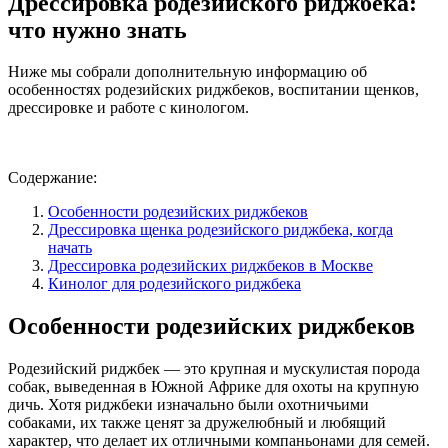
Дрессировка
родезийского риджбека
:
что нужно знать
Ниже мы собрали дополнительную информацию об
особенностях родезийских риджбеков, воспитании щенков,
дрессировке и работе с кинологом.
Содержание:
Особенности родезийских риджбеков
Дрессировка щенка родезийского риджбека, когда
начать
Дрессировка родезийских риджбеков в Москве
Кинолог для родезийского риджбека
Особенности родезийских риджбеков
Родезийский риджбек — это крупная и мускулистая порода
собак, выведенная в Южной Африке для охоты на крупную
дичь. Хотя риджбеки изначально были охотничьими
собаками, их также ценят за дружелюбный и любящий
характер, что делает их отличными компаньонами для семей.