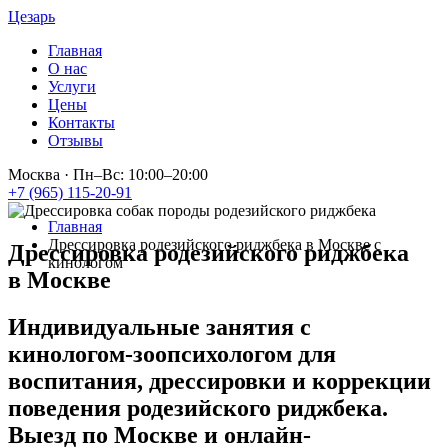
Цезарь
Главная
О нас
Услуги
Цены
Контакты
Отзывы
Москва
·
Пн–Вс: 10:00–20:00
+7 (965) 115-20-91
Главная
Дрессировка родезийского риджбека в Москве с
Дрессировка родезийского риджбека
кинологом
в Москве
Индивидуальные занятия с
кинологом-зоопсихологом для
воспитания, дрессировки и коррекции
поведения родезийского риджбека.
Выезд по Москве и онлайн-