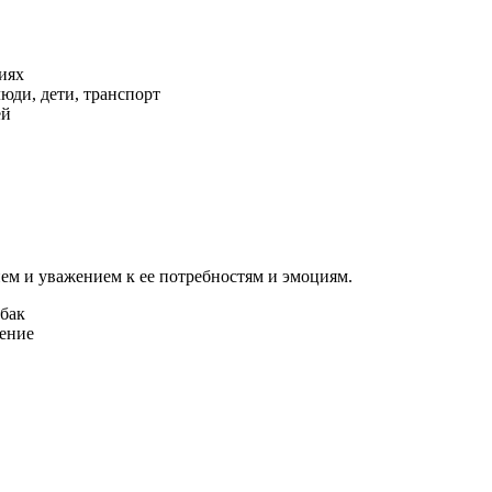
иях
юди, дети, транспорт
ей
ием и уважением к ее потребностям и эмоциям.
обак
жение