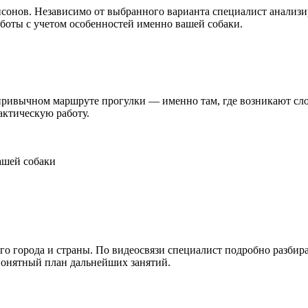
нсонов. Независимо от выбранного варианта специалист анализ
боты с учетом особенностей именно вашей собаки.
 привычном маршруте прогулки — именно там, где возникают сл
актическую работу.
ашей собаки
го города и страны. По видеосвязи специалист подробно разбир
 понятный план дальнейших занятий.