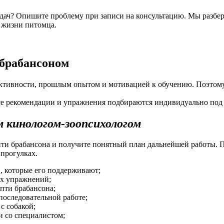
задач? Опишите проблему при записи на консультацию. Мы разбе
 жизни питомца.
-брабансоном
активности, прошлым опытом и мотивацией к обучению. Поэтому
се рекомендации и упражнения подбираются индивидуально под 
 кинологом-зоопсихологом
пти брабансона и получите понятный план дальнейшей работы.
 прогулках.
, которые его поддерживают;
их упражнений;
пти брабансона;
оследовательной работе;
с собакой;
и со специалистом;