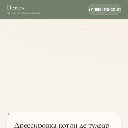
Цезарь
+7 (965) 115-20-91
Главная
Дрессировка котон-де-тулеар в Москве с кинологом
Дрессировка котон де тулеар