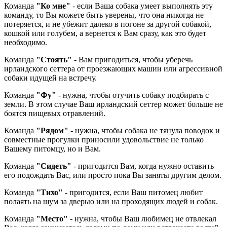
Команда
"Ко мне"
- если Ваша собака умеет выполнять эту
команду, то Вы можете быть уверены, что она никогда не
потеряется, и не убежит далеко в погоне за другой собакой,
кошкой или голубем, а вернется к Вам сразу, как это будет
необходимо.
Команда
"Стоять"
- Вам пригодиться, чтобы уберечь
ирландского сеттера от проезжающих машин или агрессивной
собаки идущей на встречу.
Команда
"Фу"
- нужна, чтобы отучить собаку подбирать с
земли. В этом случае Ваш ирландский сеттер может больше не
боятся пищевых отравлений.
Команда
"Рядом"
- нужна, чтобы собака не тянула поводок и
совместные прогулки приносили удовольствие не только
Вашему питомцу, но и Вам.
Команда
"Сидеть"
- пригодится Вам, когда нужно оставить
его подождать Вас, или просто пока Вы заняты другим делом.
Команда
"Тихо"
- пригодится, если Ваш питомец любит
полаять на шум за дверью или на проходящих людей и собак.
Команда
"Место"
- нужна, чтобы Ваш любимец не отвлекал