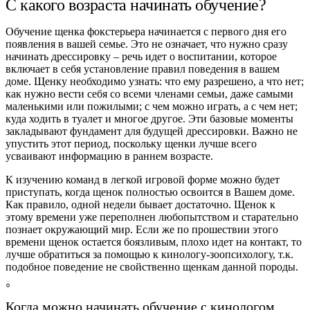
С какого возраста начинать обучение?
Обучение щенка фокстерьера начинается с первого дня его
появления в вашей семье. Это не означает, что нужно сразу
начинать дрессировку – речь идет о воспитании, которое
включает в себя установление правил поведения в вашем
доме. Щенку необходимо узнать: что ему разрешено, а что нет;
как нужно вести себя со всеми членами семьи, даже самыми
маленькими или пожилыми; с чем можно играть, а с чем нет;
куда ходить в туалет и многое другое. Эти базовые моменты
закладывают фундамент для будущей дрессировки. Важно не
упустить этот период, поскольку щенки лучше всего
усваивают информацию в раннем возрасте.
К изучению команд в легкой игровой форме можно будет
приступать, когда щенок полностью освоится в Вашем доме.
Как правило, одной недели бывает достаточно. Щенок к
этому времени уже переполнен любопытством и старательно
познает окружающий мир. Если же по прошествии этого
времени щенок остается боязливым, плохо идет на контакт, то
лучше обратиться за помощью к кинологу-зоопсихологу, т.к.
подобное поведение не свойственно щенкам данной породы.
Когда можно начинать обучение с кинологом