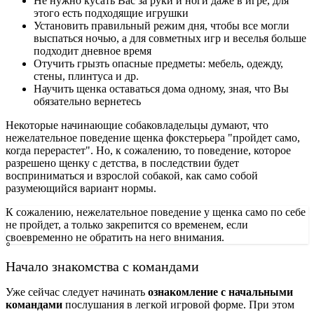
Не нужно кусать Вас за руки и ноги даже в игре, для
этого есть подходящие игрушки
Установить правильный режим дня, чтобы все могли
выспаться ночью, а для совметных игр и веселья больше
подходит дневное время
Отучить грызть опасные предметы: мебель, одежду,
стены, плинтуса и др.
Научить щенка оставаться дома одному, зная, что Вы
обязательно вернетесь
Некоторые начинающие собаковладельцы думают, что
нежелательное поведение щенка фокстерьера "пройдет само,
когда перерастет". Но, к сожалению, то поведение, которое
разрешено щенку с детства, в последствии будет
восприниматься и взрослой собакой, как само собой
разумеющийся вариант нормы.
К сожалению, нежелательное поведение у щенка само по себе
не пройдет, а только закрепится со временем, если
своевременно не обратить на него внимания.
Начало знакомства с командами
Уже сейчас следует начинать
ознакомление с начальными
командами
послушания в легкой игровой форме. При этом