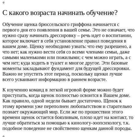
С какого возраста начинать обучение?
Обучение щенка брюссельского гриффона начинается с
первого дня его появления в вашей семье. Это не означает, что
нужно сразу начинать дрессировку – речь идет о воспитании,
которое включает в себя установление правил поведения в
вашем доме. Щенку необходимо узнать: что ему разрешено, а
что нет; как нужно вести себя со всеми членами семьи, даже
самыми маленькими или пожилыми; с чем можно играть, а с
чем нет; куда ходить в туалет и многое другое. Эти базовые
моменты закладывают фундамент для будущей дрессировки.
Важно не упустить этот период, поскольку щенки лучше
всего усваивают информацию в раннем возрасте.
К изучению команд в легкой игровой форме можно будет
приступать, когда щенок полностью освоится в Вашем доме.
Как правило, одной недели бывает достаточно. Щенок к
этому времени уже переполнен любопытством и старательно
познает окружающий мир. Если же по прошествии этого
времени щенок остается боязливым, плохо идет на контакт, то
лучше обратиться за помощью к кинологу-зоопсихологу, т.к.
подобное поведение не свойственно щенкам данной породы.