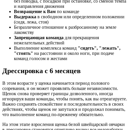
без поводка, с посадкой при остановке, со сменой темпа
и направления движения
Возвращение к Вам
по команде
Выдержка
в свободном или определенном положении
(сидя, лежа, стоя)
Безразличное отношение к разбросанному на земле
лакомству
Запрещающая команда
для прекращения
нежелательных действий
Выполнение комплекса команд
"сидеть", "лежать",
"стоять"
на расстоянии и около ноги, при подаче
команд голосом и жестами
Дрессировка с 6 месяцев
В этом возрасте у щенка начинается период полового
созревания, и он может проявлять больше независимости.
Щенок снова проверяет границы дозволенного, иногда
игнорируя ваши команды, чтобы понять, как вы отреагируете.
Важно сохранять спокойствие и последовательность в своих
действиях, чтобы щенок не запутался и продолжал понимать,
что выполнение команд по-прежнему обязательно.
На этом этапе взросления щенка белой швейцарской овчарки
в дрессировке становятся отчетливо видны все недоработки,