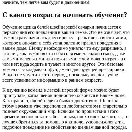
начнете, тем легче вам будет в дальнейшем.
С какого возраста начинать обучение?
Обучение щенка белой швейцарской овчарки начинается с
первого дня его появления в вашей семье. Это не означает, что
нужно сразу начинать дрессировку – речь идет о воспитании,
которое включает в себя установление правил поведения в
вашем доме. Щенку необходимо узнать: что ему разрешено, а
что нет; как нужно вести себя со всеми членами семьи, даже
самыми маленькими или пожилыми; с чем можно играть, а с
чем нет; куда ходить в туалет и многое другое. Эти базовые
моменты закладывают фундамент для будущей дрессировки.
Важно не упустить этот период, поскольку щенки лучше
всего усваивают информацию в раннем возрасте.
К изучению команд в легкой игровой форме можно будет
приступать, когда щенок полностью освоится в Вашем доме.
Как правило, одной недели бывает достаточно. Щенок к
этому времени уже переполнен любопытством и старательно
познает окружающий мир. Если же по прошествии этого
времени щенок остается боязливым, плохо идет на контакт, то
лучше обратиться за помощью к кинологу-зоопсихологу, т.к.
подобное поведение не свойственно щенкам данной породы.