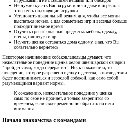
игрушками, а не с Вашими вещами или одеждой
Не нужно кусать Вас за руки и ноги даже в игре, для
этого есть подходящие игрушки
Установить правильный режим дня, чтобы все могли
выспаться ночью, а для совметных игр и веселья больше
подходит дневное время
Отучить грызть опасные предметы: мебель, одежду,
стены, плинтуса и др.
Научить щенка оставаться дома одному, зная, что Вы
обязательно вернетесь
Некоторые начинающие собаковладельцы думают, что
нежелательное поведение щенка белой швейцарской овчарки
"пройдет само, когда перерастет". Но, к сожалению, то
поведение, которое разрешено щенку с детства, в последствии
будет восприниматься и взрослой собакой, как само собой
разумеющийся вариант нормы.
К сожалению, нежелательное поведение у щенка
само по себе не пройдет, а только закрепится со
временем, если своевременно не обратить на него
внимания.
Начало знакомства с командами