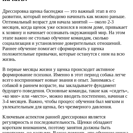
Дрессировка щенка басенджи — это важный этап в его
развитии, который необходимо начинать как можно раньше.
Оптимальный возраст для начала занятий — около 2-3
месяцев, когда щенок уже освоился в новом доме, привыкает
к хозяину и начинает осознавать окружающий мир. На этом
этапе важно не столько обучение командам, сколько
социализация и установление доверительных отношений.
Раннее обучение помогает сформировать у щенка
положительные привычки, которые останутся с ним на всю
жизнь.
В первые месяцы жизни у щенка происходит активное
формирование психики. Именно в этот период собака легче
всего воспринимает новые знания и опыт. Занимаясь с
собакой в раннем возрасте, вы закладываете фундамент
будущего поведения. Основные команды, такие как «сидеть»,
«ко мне» или «место», можно вводить постепенно, начиная с
3-4 месяцев. Важно, чтобы процесс обучения был мягким и
увлекательным для щенка, без чрезмерного давления.
Ключевым аспектом ранней дрессировки является
регулярность и последовательность. Щенки обладают
коротким вниманием, поэтому занятия должны быть
короткими, но частыми. Важно помнить, что обучение щенка