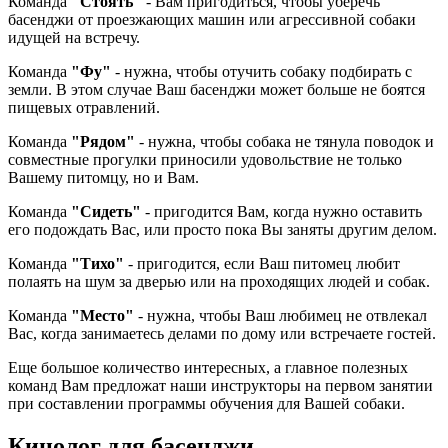
Команда
"Стоять"
- Вам пригодиться, чтобы уберечь
басенджи от проезжающих машин или агрессивной собаки
идущей на встречу.
Команда
"Фу"
- нужна, чтобы отучить собаку подбирать с
земли. В этом случае Ваш басенджи может больше не боятся
пищевых отравлений.
Команда
"Рядом"
- нужна, чтобы собака не тянула поводок и
совместные прогулки приносили удовольствие не только
Вашему питомцу, но и Вам.
Команда
"Сидеть"
- пригодится Вам, когда нужно оставить
его подождать Вас, или просто пока Вы заняты другим делом.
Команда
"Тихо"
- пригодится, если Ваш питомец любит
полаять на шум за дверью или на проходящих людей и собак.
Команда
"Место"
- нужна, чтобы Ваш любимец не отвлекал
Вас, когда занимаетесь делами по дому или встречаете гостей.
Еще большое количество интересных, а главное полезных
команд Вам предложат наши инструкторы на первом занятии
при составлении программы обучения для Вашей собаки.
Кинолог для басенджи