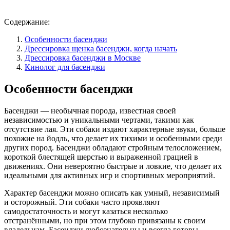
Содержание:
Особенности басенджи
Дрессировка щенка басенджи, когда начать
Дрессировка басенджи в Москве
Кинолог для басенджи
Особенности басенджи
Басенджи — необычная порода, известная своей
независимостью и уникальными чертами, такими как
отсутствие лая. Эти собаки издают характерные звуки, больше
похожие на йодль, что делает их тихими и особенными среди
других пород. Басенджи обладают стройным телосложением,
короткой блестящей шерстью и выраженной грацией в
движениях. Они невероятно быстрые и ловкие, что делает их
идеальными для активных игр и спортивных мероприятий.
Характер басенджи можно описать как умный, независимый
и осторожный. Эти собаки часто проявляют
самодостаточность и могут казаться несколько
отстранёнными, но при этом глубоко привязаны к своим
владельцам. Басенджи любознательны и всегда готовы