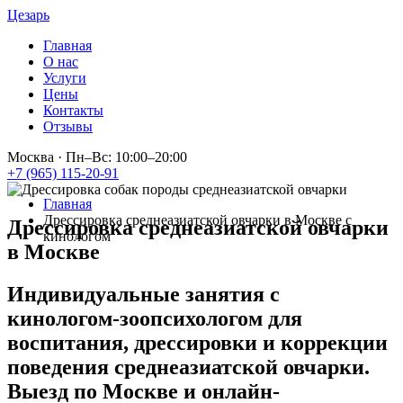
Цезарь
Главная
О нас
Услуги
Цены
Контакты
Отзывы
Москва
·
Пн–Вс: 10:00–20:00
+7 (965) 115-20-91
Главная
Дрессировка среднеазиатской овчарки в Москве с
Дрессировка среднеазиатской овчарки
кинологом
в Москве
Индивидуальные занятия с
кинологом-зоопсихологом для
воспитания, дрессировки и коррекции
поведения среднеазиатской овчарки.
Выезд по Москве и онлайн-