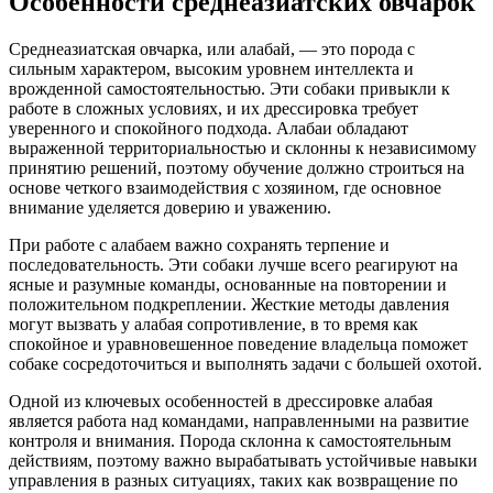
Особенности среднеазиатских овчарок
Среднеазиатская овчарка, или алабай, — это порода с
сильным характером, высоким уровнем интеллекта и
врожденной самостоятельностью. Эти собаки привыкли к
работе в сложных условиях, и их дрессировка требует
уверенного и спокойного подхода. Алабаи обладают
выраженной территориальностью и склонны к независимому
принятию решений, поэтому обучение должно строиться на
основе четкого взаимодействия с хозяином, где основное
внимание уделяется доверию и уважению.
При работе с алабаем важно сохранять терпение и
последовательность. Эти собаки лучше всего реагируют на
ясные и разумные команды, основанные на повторении и
положительном подкреплении. Жесткие методы давления
могут вызвать у алабая сопротивление, в то время как
спокойное и уравновешенное поведение владельца поможет
собаке сосредоточиться и выполнять задачи с большей охотой.
Одной из ключевых особенностей в дрессировке алабая
является работа над командами, направленными на развитие
контроля и внимания. Порода склонна к самостоятельным
действиям, поэтому важно вырабатывать устойчивые навыки
управления в разных ситуациях, таких как возвращение по