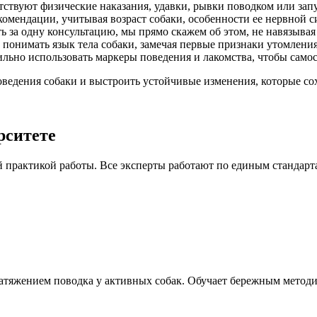
ствуют физические наказания, удавки, рывки поводком или зап
мендации, учитывая возраст собаки, особенности ее нервной с
 за одну консультацию, мы прямо скажем об этом, не навязывая
онимать язык тела собаки, замечая первые признаки утомления
льно использовать маркеры поведения и лакомства, чтобы самос
ведения собаки и выстроить устойчивые изменения, которые со
рситете
й практикой работы. Все эксперты работают по единым стандар
 натяжением поводка у активных собак. Обучает бережным метод