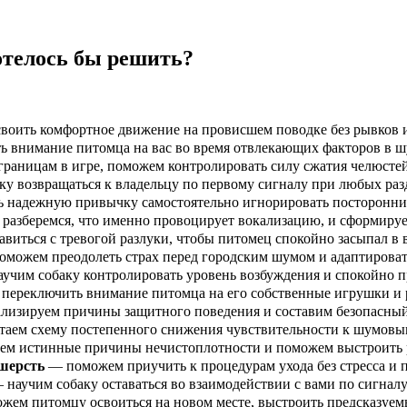
отелось бы решить?
оить комфортное движение на провисшем поводке без рывков и
 внимание питомца на вас во время отвлекающих факторов в ш
аницам в игре, поможем контролировать силу сжатия челюстей
 возвращаться к владельцу по первому сигналу при любых раз
 надежную привычку самостоятельно игнорировать посторонние
разберемся, что именно провоцирует вокализацию, и сформируе
иться с тревогой разлуки, чтобы питомец спокойно засыпал в в
можем преодолеть страх перед городским шумом и адаптироват
учим собаку контролировать уровень возбуждения и спокойно п
ереключить внимание питомца на его собственные игрушки и 
изируем причины защитного поведения и составим безопасный
таем схему постепенного снижения чувствительности к шумовы
м истинные причины нечистоплотности и поможем выстроить 
 шерсть
— поможем приучить к процедурам ухода без стресса и 
научим собаку оставаться во взаимодействии с вами по сигналу
ем питомцу освоиться на новом месте, выстроить предсказуемый