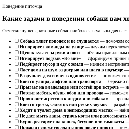
Поведение питомца
Какие задачи в поведении собаки вам х
Отметьте пункты, которые сейчас наиболее актуальны для вас:
Собака тянет поводок и не слушается
— поможем осв
Игнорирует команды на улице
— научим переключать
Щенок кусает за руки и ноги
— обучим правильным гр
Игнорирует подзыв «Ко мне»
— сформируем привычку
Подбирает мусор и еду с земли
— начнем выстраивать
Лает дома на шум за дверью или шаги в подъезде
— 
Разрушает дом и воет в одиночестве
— поможем справ
Боится улицы, лифтов или транспорта
— бережно по
Прыгает на владельцев или гостей при встрече
— на
Портит мебель, обувь, обои или провода
— поможем п
Проявляет агрессию к людям или собакам
— проанал
Боится грозы, салютов или резких звуков
— разрабо
Ходит в туалет дома в неподходящих местах
— найде
Не дает мыть лапы, стричь когти или расчесывать
Бурно реагирует на кошек, бегунов или самокаты
— 
Проходит сложную адаптацию после приюта
— помож